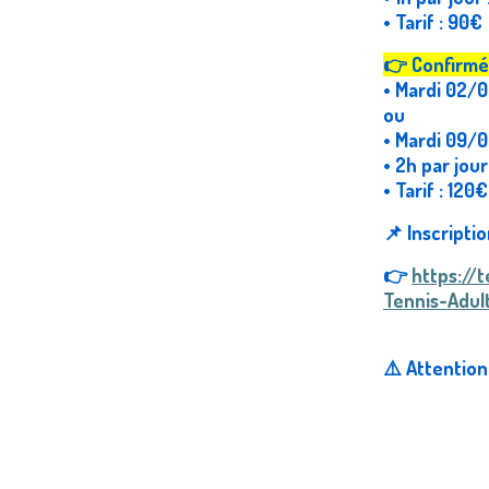
• Tarif : 90€
👉
Confirmés
• Mardi 02/
ou
• Mardi 09/0
• 2h par jou
• Tarif : 120€
📌 Inscription
👉
https://
Tennis-Adul
⚠️ Attention,