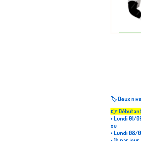
🏷️ Deux niv
👉
Débutan
• Lundi 01/0
ou
• Lundi 08/0
• 1h par jou