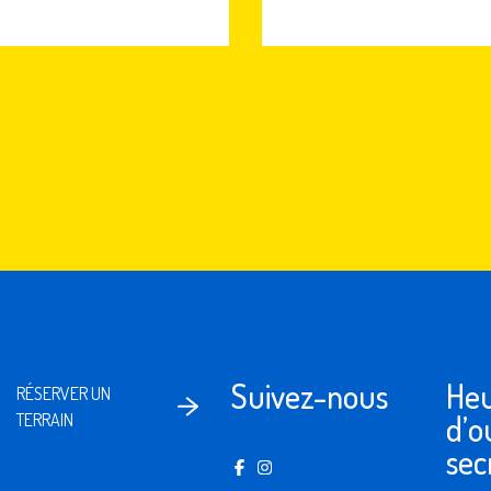
Suivez-nous
Heu
RÉSERVER UN
d’o
TERRAIN
sec