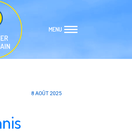
MENU
8 AOÛT 2025
nnis