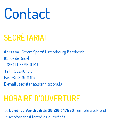
Contact
SECRÉTARIAT
Adresse :
Centre Sportif Luxembourg-Bambësch
18, rue de Bridel
L-1264 LUXEMBOURG
Tél :
+352 46 15 51
Fax :
+352 46 41 88
E-mail :
secretariat@tennisspora.lu
HORAIRE D’OUVERTURE
Du
Lundi au Vendredi
de
08h30 à 17h00
. Fermé le week-end.
Le secrétariat est fermé les jours fériés