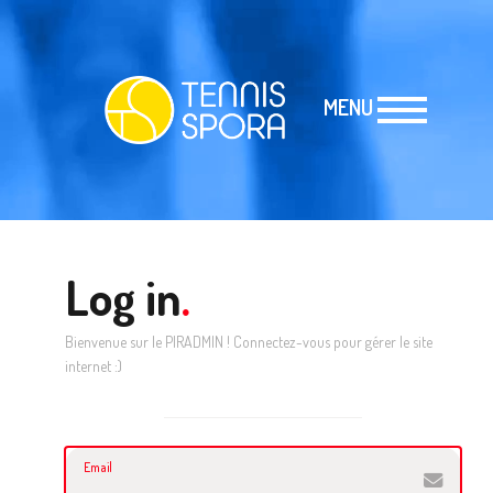
MENU
Log in
.
Bienvenue sur le PIRADMIN ! Connectez-vous pour gérer le site
internet :)
Email